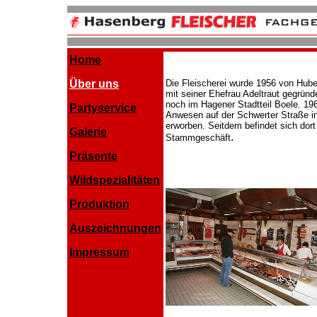
Home
Über uns
Die Fleischerei wurde 1956 von Hub
mit seiner Ehefrau Adeltraut gegründ
noch im Hagener Stadtteil Boele. 19
Partyservice
Anwesen auf der Schwerter Straße i
erworben. Seitdem befindet sich dort
Galerie
.
Stammgeschäft
Präsente
Wildspezialitäten
Produktion
Auszeichnungen
Impressum